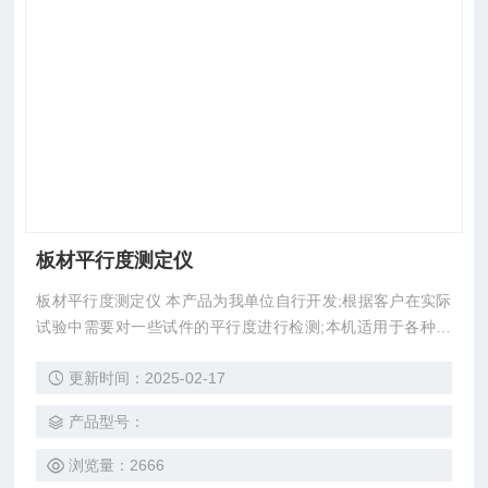
板材平行度测定仪
板材平行度测定仪 本产品为我单位自行开发;根据客户在实际
试验中需要对一些试件的平行度进行检测;本机适用于各种板
材，矩形试件需要检测其成型后的试件形态。 本机经过一定
更新时间：2025-02-17
间距，同一对边高的数值偏差是否两边平行，偏差是不是在设
计要求范围以内，最终是否影响质量关系的简便设备。 主要
产品型号：
技术参数: 1、试件尺寸:长 100-300mm;高10-300mm2、仪表
规格:0-12mm 3、分辨率:0.001mm4、
浏览量：2666