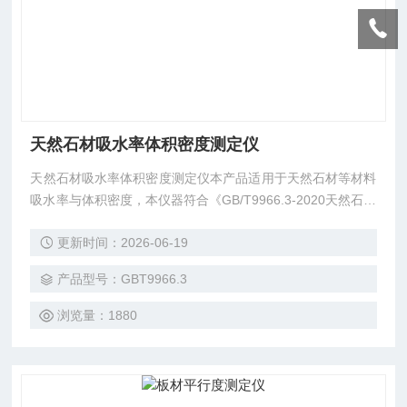
天然石材吸水率体积密度测定仪
天然石材吸水率体积密度测定仪本产品适用于天然石材等材料
吸水率与体积密度，本仪器符合《GB/T9966.3-2020天然石材
试验方法-第三部分吸水率体积密度测定》中对吸水率试验的
更新时间：2026-06-19
要求。用于测定瓷砖、混凝土、骨料、天然石材等比重的设
备,-通过测量表观孔隙率和表观相对密度，使用配备样品支架
产品型号：GBT9966.3
钩的合适电子秤进行测试。环氧粉末涂层钢框架的下部装有可
调节高度的平台和水容器，可进行特定重量称重测试。
浏览量：1880