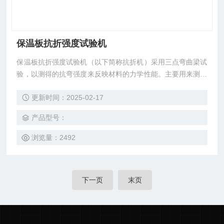
保温板抗折强度试验机
保温板抗折强度试验机（以下简称抗折机）采用三点弯曲梁试
验，以测得的抗弯强度来反映材料的力学性能。主要用来测量
保温板等材料的抗弯强度，尤其适合作大规格、高强度的保温
更新时间：2025-02-17
板的弯曲强度试验，也可用于其它非金属材料板材的弯曲强度
测定，本机具有操作简便、加载平稳、测量精度高、读数直观
产品型号：
等优点，是研究有关材料强度的较*检测手段。
浏览量：2492
下一页
末页