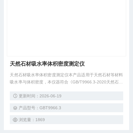
天然石材吸水率体积密度测定仪
天然石材吸水率体积密度测定仪本产品适用于天然石材等材料
吸水率与体积密度，本仪器符合《GB/T9966.3-2020天然石材
试验方法-第三部分吸水率体积密度测定》中对吸水率试验的
更新时间：2026-06-19
要求。用于测定瓷砖、混凝土、骨料、天然石材等比重的设
备,-通过测量表观孔隙率和表观相对密度，使用配备样品支架
产品型号：GBT9966.3
钩的合适电子秤进行测试。环氧粉末涂层钢框架的下部装有可
调节高度的平台和水容器，可进行特定重量称重测试。
浏览量：1869