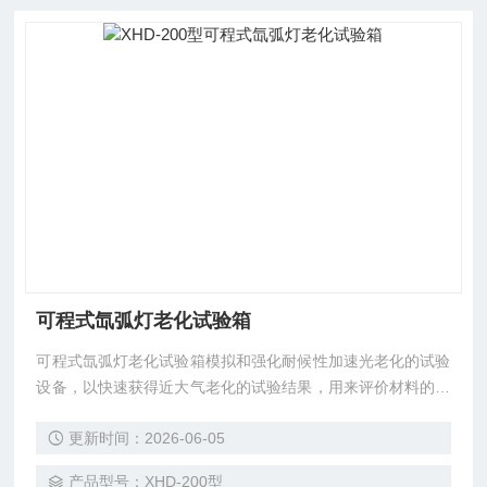
可程式氙弧灯老化试验箱
可程式氙弧灯老化试验箱模拟和强化耐候性加速光老化的试验
设备，以快速获得近大气老化的试验结果，用来评价材料的耐
候性。耐候试验是科研生产过程中筛选配方优化产品组成的重
更新时间：2026-06-05
要手段，也是产品质量检验的一项重要内容应用材料如涂料、
塑料、铝塑板、以及汽车安全玻璃等产品标准均要求做耐候性
产品型号：XHD-200型