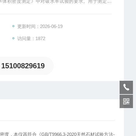
分吸水率体积密度测定》中对吸水率试验的要求。用于测定瓷
-通过测量表观孔隙率和表观相对密度，使用配备样品支架
框架的下部装有可调节高度的平台和水容器，可进行特定
更新时间：2026-06-19
访问量：1872
15100829619
本仪器符合《GB/T9966.3-2020天然石材试验方法-