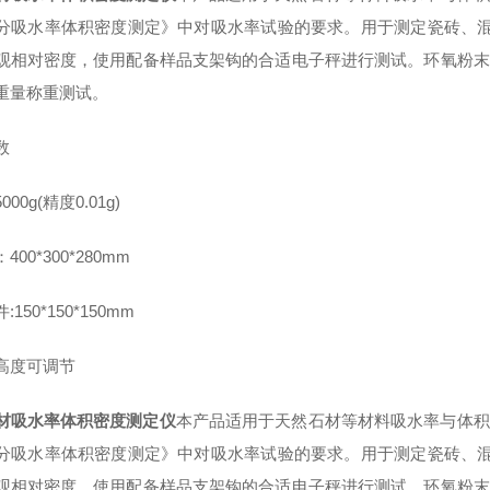
分吸水率体积密度测定》中对吸水率试验的要求。用于测定瓷砖、混
观相对密度，使用配备样品支架钩的合适电子秤进行测试。环氧粉末
重量称重测试。
数
00g(精度0.01g)
00*300*280mm
150*150*150mm
高度可调节
材吸水率体积密度测定仪
本产品适用于天然石材等材料吸水率与体积密度，
分吸水率体积密度测定》中对吸水率试验的要求。用于测定瓷砖、混
观相对密度，使用配备样品支架钩的合适电子秤进行测试。环氧粉末