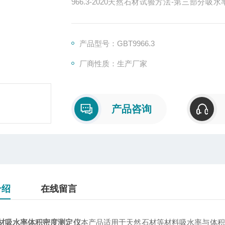
966.3-2020天然石材试验方法-第三部
砖、混凝土、骨料、天然石材等比重的设备,
钩的合适电子秤进行测试。环氧粉末涂层钢
重量称重测试。
产品型号：GBT9966.3
厂商性质：生产厂家
产品咨询
介绍
在线留言
材吸水率体积密度测定仪
本产品适用于天然石材等材料吸水率与体积密度，