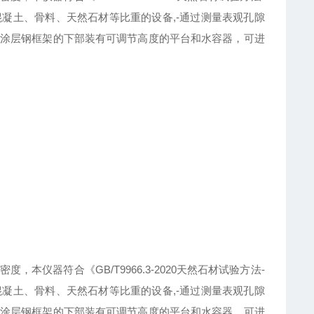
凝土、骨料、天然石材等比重的设备,-通过测量表观孔隙
涂层钢框架的下部装有可调节高度的平台和水容器，可进
本仪器符合《GB/T9966.3-2020天然石材试验方法-
凝土、骨料、天然石材等比重的设备,-通过测量表观孔隙
涂层钢框架的下部装有可调节高度的平台和水容器，可进