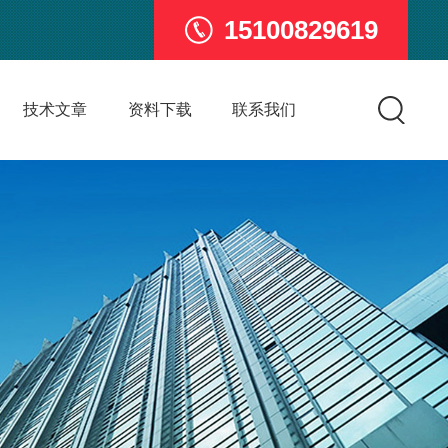
15100829619
技术文章
资料下载
联系我们