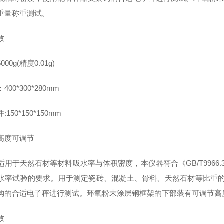
重量称重测试。
数
00g(精度0.01g)
00*300*280mm
150*150*150mm
高度可调节
适用于天然石材等材料吸水率与体积密度，本仪器符合《GB/T9966.
水率试验的要求。用于测定瓷砖、混凝土、骨料、天然石材等比重的
钩的合适电子秤进行测试。环氧粉末涂层钢框架的下部装有可调节高
数