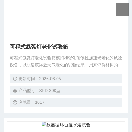
可程式氙弧灯老化试验箱
可程式氙弧灯老化试验箱模拟和强化耐候性加速光老化的试验
设备，以快速获得近大气老化的试验结果，用来评价材料的耐
候性。耐候试验是科研生产过程中筛选配方优化产品组成的重
更新时间：2026-06-05
要手段，也是产品质量检验的一项重要内容应用材料如涂料、
塑料、铝塑板、以及汽车安全玻璃等产品标准均要求做耐候性
产品型号：XHD-200型
试验。 造成材料老化的主要因素是阳光和潮湿。耐候试验箱
可以模拟由阳光、雨水和露水造成的威害。耐候试验箱利用氙
浏览量：1017
气灯模拟阳光照射的效果