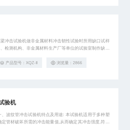
支梁冲击试验机做非金属材料冲击韧性试验时所用缺口试样
关、检测机构、非金属材料生产厂等单位的试验室制作缺口
产品型号：XQZ-Ⅱ
浏览量：2866
试验机
冲击试验机特点及用途: 本试验机适用于多种塑
确定管材破坏所需的冲击能量值,从而确定其冲击强度,符合
安装用导管 特殊要求--刚性绝缘材料平导管》、JG/T 3050-1998