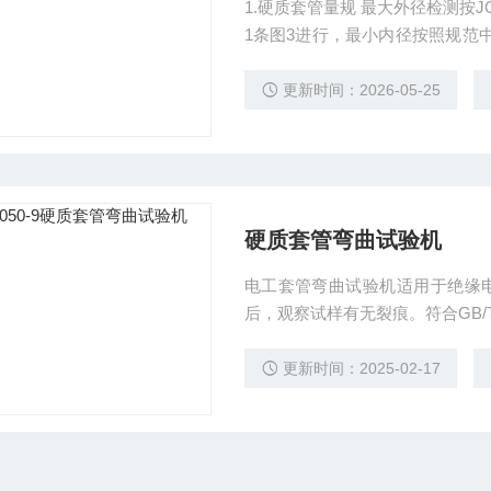
1.硬质套管量规 最大外径检测按JG3050-1998中6.3.1条图2进行。最小外径按照规范中6.3.2.
1条图3进行，最小内径按照规范中6
条图12中进行， 2.半硬质，波纹套管量规 最小外径量规按照规范6.3.2.1中图4进行，弯曲后
更新时间：2026-05-25
硬质套管弯曲试验机
电工套管弯曲试验机适用于绝缘电
后，观察试样有无裂痕。符合GB/T
管》、JG/T3050《建筑用绝缘
管》等要求。 硬质套管弯曲试验机能在一台设备上测试标准规定的三种导管，不需要更换
更新时间：2025-02-17
成形模及弯曲型辊。且操作方便、