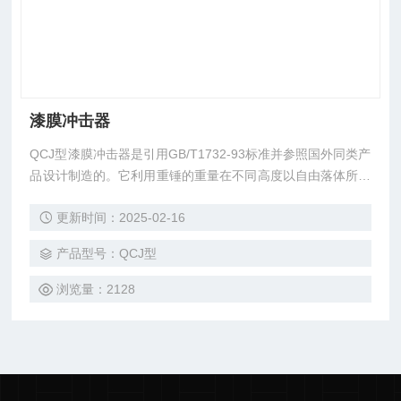
漆膜冲击器
QCJ型漆膜冲击器是引用GB/T1732-93标准并参照国外同类产
品设计制造的。它利用重锤的重量在不同高度以自由落体所产
生的冲击力来测试漆膜破坏的程度。其特点结构简单，操作方
更新时间：2025-02-16
便，安全可靠便于在实验室及施工现场做试验。
产品型号：QCJ型
浏览量：2128