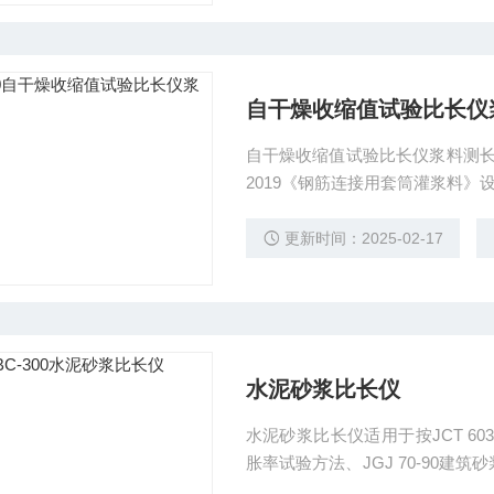
自干燥收缩值试验比长仪
自干燥收缩值试验比长仪浆料测长仪 产品简介 BC-190型灌浆料测长仪是根据标准JG
2019《钢筋连接用套筒灌浆料
标准杆和支架组成，支架上装有指
更新时间：2025-02-17
水泥砂浆比长仪
水泥砂浆比长仪适用于按JCT 603-
胀率试验方法、JGJ 70-90建筑
求测定水泥胶砂、水泥砂浆试件各龄