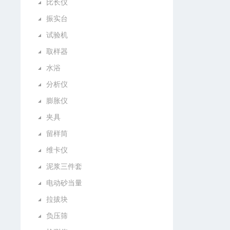
比长仪
振实台
试验机
取样器
水浴
分析仪
膨胀仪
夹具
留样筒
维卡仪
泥浆三件套
电动砂当量
拉拔块
负压筛