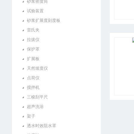
砂浆密度筒
试验装置
砂浆扩展度刻度板
雷氏夹
拉拔仪
保护罩
扩展板
天然坡度仪
点荷仪
搅拌机
三棱刮平尺
超声洗浴
架子
透水时效阻水罩