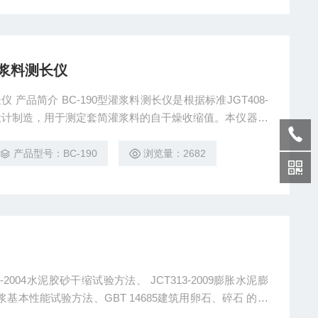
浆料测长仪
T408-
》设计制造，用于测定套简灌浆料的自干燥收缩值。本仪器由
示表。
产品型号：BC-190
浏览量：2682
2004水泥胶砂干缩试验方法、 JCT313-2009膨胀水泥膨
砂浆基本性能试验方法、GBT 14685建筑用卵石、碎石 的要
期的干缩率；也可按JC313-96《膨胀水泥膨胀率试验