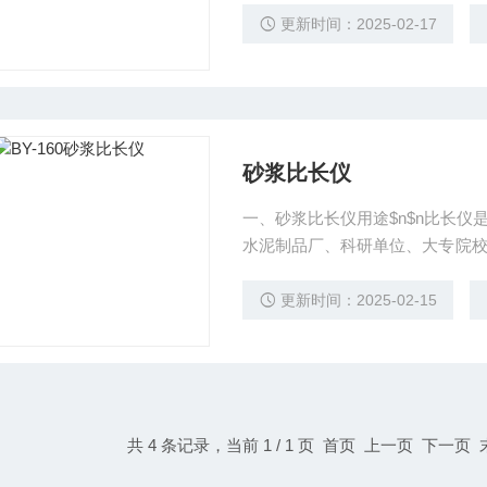
方法》、JC453-96《自应力
更新时间：2025-02-17
及自应力值。
砂浆比长仪
一、砂浆比长仪用途$n$n比长
水泥制品厂、科研单位、大专院
水泥的自由膨胀率和限制膨胀率、水
0型、混凝土用ISOBY—354型
更新时间：2025-02-15
共 4 条记录，当前 1 / 1 页 首页 上一页 下一页