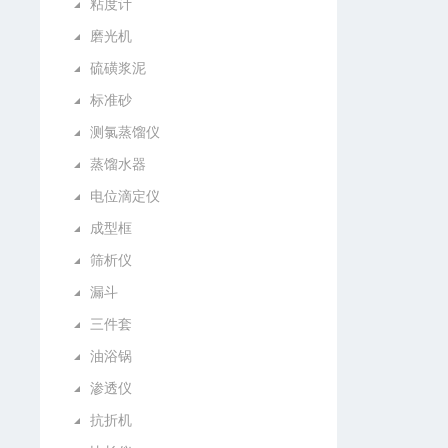
粘度计
磨光机
硫磺浆泥
标准砂
测氯蒸馏仪
蒸馏水器
电位滴定仪
成型框
筛析仪
漏斗
三件套
油浴锅
渗透仪
抗折机