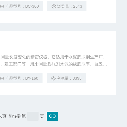
水泥物物检方法》的要求测定该类水泥的膨胀率，限制膨胀率
产品型号：BC-300
浏览量：2543
仪是测量长度变化的精密仪器、它适用于水泥膨胀剂生产厂、
校、建工部门等，用来测量膨胀剂水泥的线膨胀率、自应力
泥胶砂及混凝土限制自由膨胀率等。砂浆用ISOBY—16
产品型号：BY-160
浏览量：3398
 末页 跳转到第
页