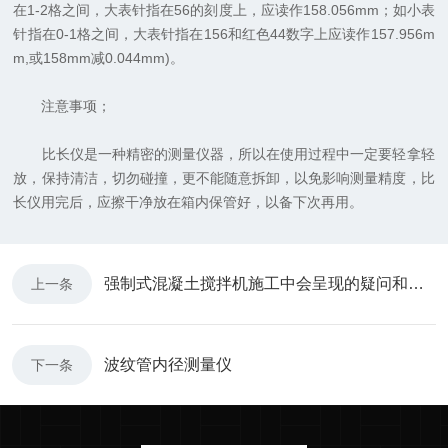
在1-2格之间，大表针指在56的刻度上，应读作158.056mm；如小表
针指在0-1格之间，大表针指在156和红色44数字上应读作157.956m
m,或158mm减0.044mm)。
注意事项；
比长仪是一种精密的测量仪器，所以在使用过程中一定要轻拿轻
放，保持清洁，切勿碰撞，更不能随意拆卸，以免影响测量精度，比
长仪用完后，应擦干净放在箱内保管好，以备下次再用。
强制式混凝土搅拌机施工中会呈现的疑问和毛病处理
上一条
波纹管内径测量仪
下一条