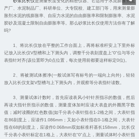
砂浆比长仪
是测量长度变化的精密仪器、它适用于水泥膨胀剂生
产厂、水泥制品厂、科研单位、大专院校、建工部门等，用来测量膨
胀剂水泥的线膨胀率、自应力水泥的自由膨胀率和限制膨胀率、水泥
胶砂及混凝土限制自由膨胀率等。那么砂浆比长仪使用方法你有了解
吗?
1、将比长仪放在平整的工作台面上，再将标准杆安上下里外标
记放入比长仪V型槽和上下测头内，调整千分表刻度盘上“0”位与等分
表指针对齐(该位置即为0点位置，每次使用前都要这样标定0位)。
2、将被测试体擦净(一般试体写有标号的一端向上向外)，轻轻
放入比长仪支架V型槽与上下测头内，并观察等分表指针读数。
3、测量试体计数时，首先应读表风小针针所指示的数值，然后
再读大指针所指示的数值，测量度体加时应读大表盘的外圈黑字数
值；减时读圈的红色数值(如千分表小表针指在1-2格之间，大表针指
在86刻度上，应读作1.086mm；又如小表针指在0-1格之间，大表针
指在68的刻度上，应读作0.068mm双如标准杆基长158mm，比长仪
千分表小表针标定在1格上，大表针在“0”点上，测量试体时小表针指