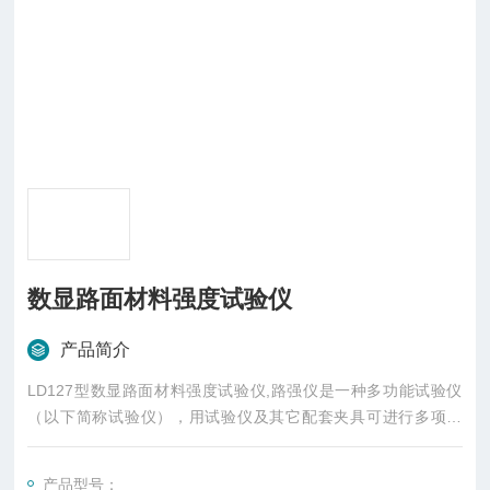
数显路面材料强度试验仪
产品简介
LD127型数显路面材料强度试验仪,路强仪是一种多功能试验仪
（以下简称试验仪），用试验仪及其它配套夹具可进行多项试
验，如水泥和石灰稳定土的抗压强度、劈裂强度、回弹模量等试
验、沥青混凝土的马歇尔试验、路基土和多种路面材料的承载比
产品型号：