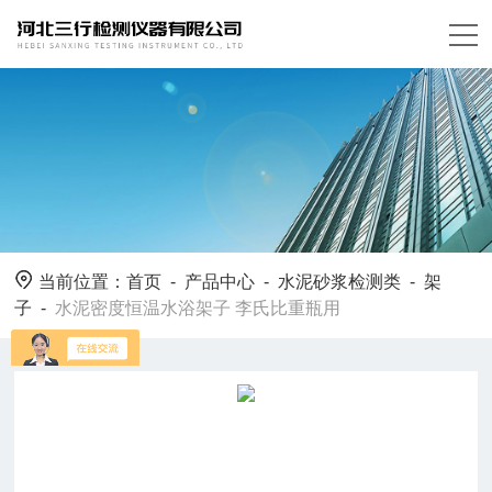
当前位置：
首页
-
产品中心
-
水泥砂浆检测类
-
架
子
-
水泥密度恒温水浴架子 李氏比重瓶用