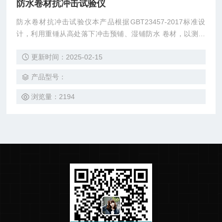
防水卷材抗冲击试验仪
防水卷材抗冲击试验仪本产品根据GBT23457-2017标准设
计，利用重锤从高处落下冲击预铺、湿铺防水 卷材，以测定
其抗冲击性。 技术参数： 1、金属导管刻度长为：1000mm,
更新时间：2025-02-15
分度值10mm 2、重锤重为：500g±1g 3、冲杆端钢球为：φ1
2.7mm 4、垫板：300mm×300mm×3mm不锈钢板和300mm
产品型号：
×300mm×3mm铝板
浏览量：2194