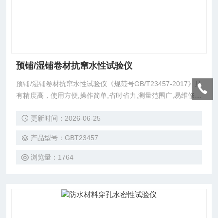
预铺/湿铺卷材抗窜水性试验仪
预铺/湿铺卷材抗窜水性试验仪《规范号GB/T23457-2017》具
有精度高，使用方便,操作简单,省时省力,测量范围广,易维修使
用方便等特点，用来检测预铺/湿铺防水卷材在水压作用下水
更新时间：2026-06-25
在粘接面内流窜性能的理想设备，是科研，学校，水利水电，
建筑等试验单位仪器设备。
产品型号：GBT23457
浏览量：1764