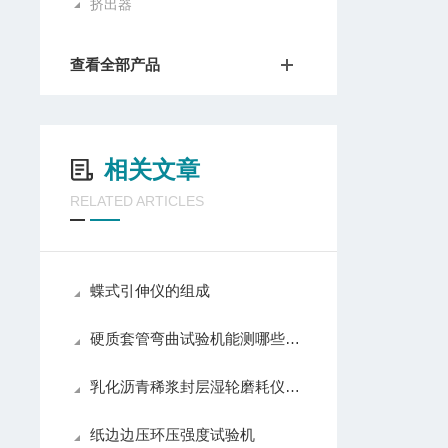
挤出器
查看全部产品
相关文章
RELATED ARTICLES
蝶式引伸仪的组成
硬质套管弯曲试验机能测哪些管材？一文说清适用范围
乳化沥青稀浆封层湿轮磨耗仪沥青湿轮磨耗仪
纸边边压环压强度试验机