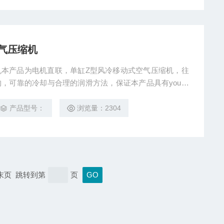
气压缩机
机本产品为电机直联，单缸Z型风冷移动式空气压缩机，往
，可靠的冷却与合理的润滑方法，保证本产品具有you越
用于机械，交通，建筑，纺织和服装，制鞋等行业作为各种
其他需要压缩空气的场合，入表面喷漆。轮胎充气，建筑装
产品型号：
浏览量：2304
 末页 跳转到第
页