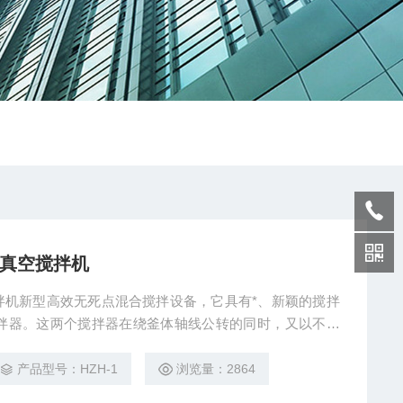
胶真空搅拌机
搅拌机新型高效无死点混合搅拌设备，它具有*、新颖的搅拌
式搅拌器。这两个搅拌器在绕釜体轴线公转的同时，又以不同
料在釜内作复杂的运动，受到强烈的剪切和搓合。设备内还
的物料刮下参与使其效果更为理想，设备密封性良好，可抽
产品型号：HZH-1
浏览量：2864
釜盖可手动升降釜体可自由移动