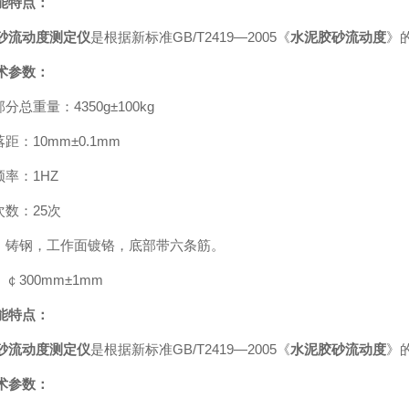
能特点：
砂流动度测定仪
是根据新标准GB/T2419—2005《
水泥胶砂流动度
》
术参数：
部分总重量：4350g±100kg
落距：10mm±0.1mm
频率：1HZ
次数：25次
料：铸钢，工作面镀铬，底部带六条筋。
：￠300mm±1mm
能特点：
砂流动度测定仪
是根据新标准GB/T2419—2005《
水泥胶砂流动度
》
术参数：