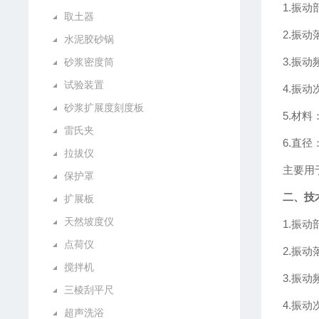
1.振动
取土器
2.振动
水泥胶砂锅
3.振动
砂浆密度筒
试验装置
4.振动
砂浆扩展度刻度板
5.材
雷氏夹
6.直径
拉拔仪
主要用
保护罩
二、技
扩展板
天然坡度仪
1.振动
点荷仪
2.振动
搅拌机
3.振动
三棱刮平尺
4.振动
超声洗浴