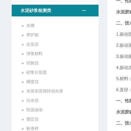
一、性
水泥砂浆检测类
水泥胶
二、技
水槽
1.振动
养护箱
击实仪
2.振动
净浆材料
3.振动
试验仪
4.振动
砂浆分层度
5.材
稠度仪
6.直径
水筛水泥筛转动水座
沁水仪
一、性
恒温油浴
水泥胶
测定仪
二、技
标准样