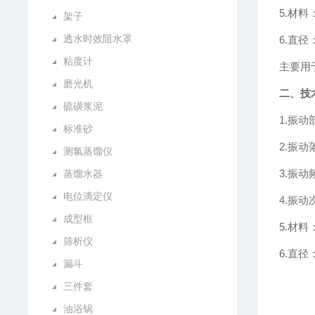
5.材
架子
透水时效阻水罩
6.直径
粘度计
主要用
磨光机
二、技
硫磺浆泥
1.振动
标准砂
2.振动
测氯蒸馏仪
3.振动
蒸馏水器
电位滴定仪
4.振动
成型框
5.材
筛析仪
6.直径
漏斗
三件套
油浴锅