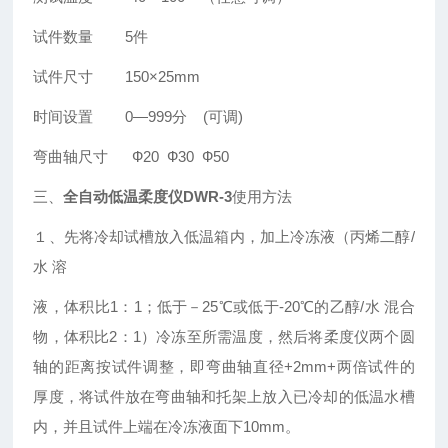
试件数量 5件
试件尺寸 150×25mm
时间设置 0—999分 (可调)
弯曲轴尺寸 Ф20 Ф30 Ф50
三、
全自动低温柔度仪
DWR-3
使用方法
１、先将冷却试槽放入低温箱内，加上冷冻液（丙烯二醇/
水 溶
液，体积比1：1；低于－25℃或低于-20℃的乙醇/水 混合
物，体积比2：1）冷冻至所需温度，然后将柔度仪两个圆
轴的距离按试件调整，即弯曲轴直径+2mm+两倍试件的
厚度，将试件放在弯曲轴和托架上放入已冷却的低温水槽
内，并且试件上端在冷冻液面下10mm。