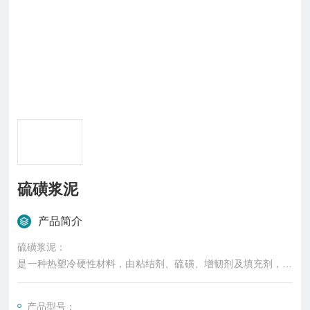
硫磺浆泥
产品简介
硫磺浆泥：
是一种热塑冷硬性材料，由粘结剂、硫磺、增韧剂及填充剂，按
一定配比熔融搅拌而成。
产品型号：