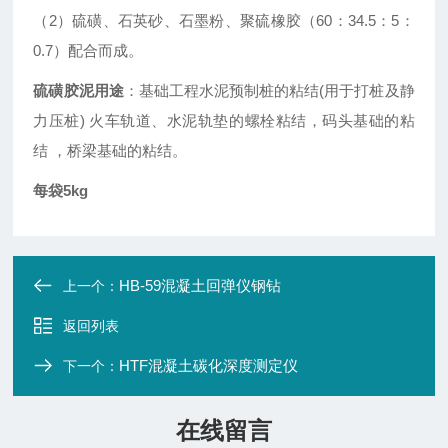
（2）硫磺、石英砂、石墨粉、聚硫橡胶（60：34.5：5：
0.7）配合而成。
硫磺胶泥用途
：
基础工程水泥预制桩的粘结(用于打桩及静
力压桩) 火车轨道、水泥轨垫的螺栓粘结，码头基础的粘
结 ，桥梁基础的粘结。
每袋5kg
HB-59混凝土回弹仪钢钻
上一个：
返回列表
HTF混凝土碳化深度测定仪
下一个：
在线留言