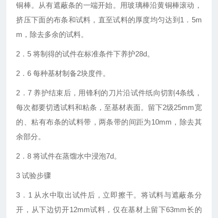
铜棒。从有遮蔽条的一端开始。用玻璃棒沿黄铜棒滚动，
挤压下面的布条和试料，直至试料的厚度均匀达到1．5m
m，除去多余的试料。
2．5 将制得的试件在标准条件下养护28d。
2．6 每种基材制备2块度件。
2．7 养护结束后，用锋利的刀片沿试件纸向切割4条线，
每次都要切透试料和粘条，至基材表面。留下2级25mm宽
的、粘有布条的试料带，两条带的间距为10mm，除去其
余部分。
2．8 将试件在蒸馏水中浸泡7d。
3 试验步骤
3．1 从水中取出试件后，立即擦干。将试料与遮蔽条分
开，从下边切开12mm试料，仅在基材上留下63mm长的