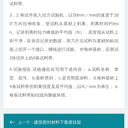
试料带。
3．2 将试件装入拉力试验机，以50mm／min的速度于18
0°方向拉伸布条，使试料从基材上剥离。剥离时间约lmi
n。记录剥离时拉力峰值的平均值（N），若发现从试料上
剥干净，应舍弃记录的数据，用刀片沿试料与基材的粘结
面上切开一个缝口，继续进行试验。 对每种基材，应测试
2块试件上的4条试料带。
4 试验报告 试验服告应写明下述内容： a.试料名称、类
型、批号。 b.基材类别； c.是否用底涂料； d.每种基材上
4条试料带的剥离强度及其平均值，以N／mm为单位； e.
每条试料带粘结或内聚破坏情。
建筑密封材料下垂度挂架
上一个：