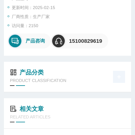
1．1 拉力试验机：配有拉伸夹具，拉伸速度可调至50mm／mi
更新时间：2025-02-15
n。
厂商性质：生产厂家
1．2 铝合金板：150mm×75mm×5mm。
访问量：2150
1．3 水泥砂浆板：150mm×75mm×l0mm。
15100829619
产品咨询
1．4 玻璃板：150mm×75mm×5mm。
1．5 垫板：4根，用硬木、金属或玻璃制成。其中2根尺寸为150
产品分类
mm×75mm×5mm， 用于在铝板或进口板上制备试件。另2根尺
PRODUCT CLASSIFICATION
寸
相关文章
RELATED ARTICLES