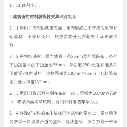
1．11 锋利小刀。
2
建筑密封材料剥离性夹具
试件制备
2．1 用刷子清理砂浆板表面，用丙酮或二甲苯擦洗玻璃和
铝基材，干燥后使用。根据需要分别在基材上涂刷底涂
料。
2．2 在粘结基材上横向放置一条25mm宽的遮蔽条，条的
下边距基材的下边至少75mm。然后取250g已在标准条件
下放置24h的试料，涂抹面积为100mm×75mm（包括遮蔽
条）涂抹厚度约2mm。
2．3 用刮刀将试料涂刮在布箱一端，面积为100mm×75m
m，布条两面均涂试料。直到试料渗透布条为止，
2．4 将涂好试料的布未放在已涂试料的基材上，基材两侧
各放置一块厚度合适的垫板。每块垫板上纵向放置一根黄