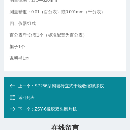
测量范围：275—320mm
测量精度：0.01（百分表）或0.001mm（千分表）
四、仪器组成
百分表/千分表1个（标准配置为百分表）
架子1个
说明书1本
SP256型砌墙砖立式干燥收缩膨胀仪
上一个：
返回列表
ZSY-6橡胶双头磨片机
下一个：
在线留言