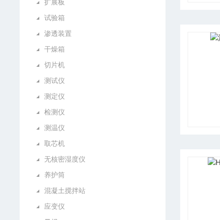
扩展板
试验箱
渗透装置
干燥箱
切片机
测试仪
测定仪
检测仪
测温仪
取芯机
无核密湿度仪
养护筒
混凝土搅拌站
应变仪