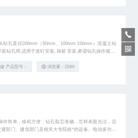
孔直径200mm（50mm、100mm 150mm）混凝土钻
面钻孔用,适用于道钉安装, 路桩 安装,桥梁钻孔操作规程,
于交通工程公司,中铁集团,集成房屋公司等单位;二是取芯
广泛应用于各地检测中心
产品型号：
浏览量：2586
具有操作简单，移机方便，钻孔取芯准确，芯样表面光洁，且
交通部门、建筑部门及相关大专院校*的设备。电动多功能