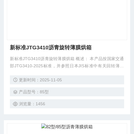
新标准JTG3410沥青旋转薄膜烘箱
新标准JTG3410沥青旋转薄膜烘箱 概述： 本产品按国家交通
部JTG3410-2025标准，并参照日本JIS标准中有关回转薄膜
烘箱的标准设计制造。本仪器适用于测定半固体沥青在加热和
更新时间：2025-11-05
空气的作用下性能变化的情况，该项试验方法较接近沥青在使
用过程中加热、拌合的实情情况。在短时间内即可考核出沥青
产品型号：85型
的老化性能，它适用于沥青搅拌站，公路桥梁工程单位以及有
关科研质检部门作沥青老化性能
浏览量：1456