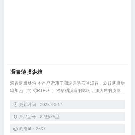
沥青薄膜烘箱
沥青薄膜烘箱 本产品适用于测定道路石油沥青，旋转薄膜烘
箱加热（简 称RTFOT）对粘稠沥青的影响，加热后的质量损
失，并 根据需要测定旋转薄膜加热后沥青残留物的针入度、
更新时间：2025-02-17
粘度 延度及脆点等性质的变化，以评定沥青的老化性能。
产品型号：82型/85型
浏览量：2537