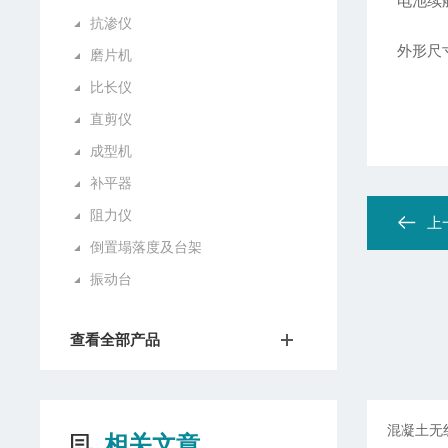
电池续
抗渗仪
外形尺寸
磨片机
比长仪
直剪仪
成型机
补平器
阻力仪
上
倒置塌落度及台架
振动台
查看全部产品
相关文章