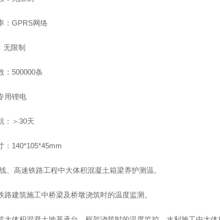
率：GPRS网络
S：无限制
：500000条
专用锂电
航：＞30天
：140*105*45mm
线、高速铁路工程中大体积混凝土箱梁养护测温。
铁路建筑施工中桥梁及桥墩浇筑时的温度监测。
筑大体积混凝土地基承台、框架浇筑时的温度监控，水利施工中大体