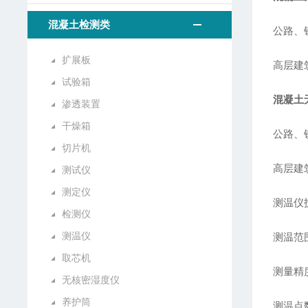
混凝土检测类
公路、
扩展板
高层建
试验箱
混凝土
渗透装置
干燥箱
公路、
切片机
高层建
测试仪
测定仪
测温仪
检测仪
测温仪
测温范围
取芯机
测量精度
无核密湿度仪
养护筒
测温点