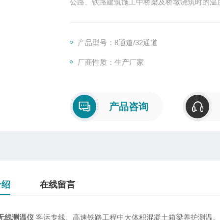
公路、铁路建筑施工中桥梁及桥墩浇筑时的温
高层建筑大体积混凝土地基承台、框架浇筑
控等。
产品型号：8通道/32通道
厂商性质：生产厂家
产品咨询
介绍
在线留言
无线测温仪
客运专线、高速铁路工程中大体积混凝土箱梁养护测温