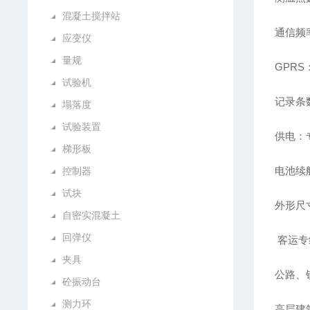
混凝土搅拌站
通信频
应变仪
量规
GPR
试验机
记录条数
塌落度
试验装置
供电：
梯形板
电池续
控制器
试块
外形尺寸
自密实混凝土
回弹仪
客运专
夹具
公路、
砼振动台
测力环
高层建