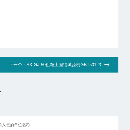
下一个：
SX-GJ-50粗粒土固结试验机GBT50123
言