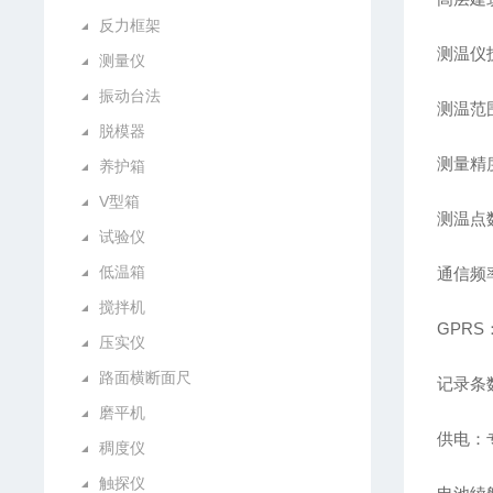
反力框架
测温仪
测量仪
振动台法
测温范围
脱模器
测量精度
养护箱
V型箱
测温点
试验仪
低温箱
通信频
搅拌机
GPR
压实仪
路面横断面尺
记录条数
磨平机
供电：
稠度仪
触探仪