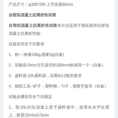
产品尺寸：φ208*294 上节高度60mm
自密实混凝土抗离析性试筒
自密实混凝土抗离析性试筒
本方法适用于测试新拌自密实
混凝土抗离析性能
仪器应符合下列要求
1、称----称量10kg,感量5g(自备)
2、试验筛-5mm方孔直径的300mm标准筛一个（自备）
3、盛料器-10L盛料器，应图A3.2相关要求
4、辅助工具--铲子，塑料桶，勺子，塑胶手套等（自备）
试验步骤应符合下列规定
1、取10L±0.5L混凝土置于盛料器中，放置在水平位置
上，静置15min±0.5min