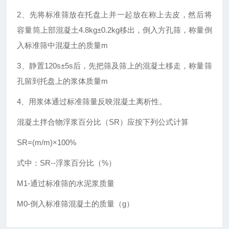
2、先将标准筛放在托盘上并一起放在称上去皮，然后将
容量筒上部混凝土4.8kg±0.2kg移出，倒入方孔筛，称量倒
入标准筛中混凝土的质量m
3、静置120s±5s后，先把筛及筛上的混凝土移走，称量筛
孔留到托盘上的浆体质量m
4、用浆体通过标准筛量反映混凝土离析性。
混凝土拌合物浮浆百分比（SR）应按下列公式计算
SR=(m/m)×100%
式中：SR--浮浆百分比（%）
M1-通过标准筛的水泥浆质量
M0-倒入标准筛混凝土的质量（g）