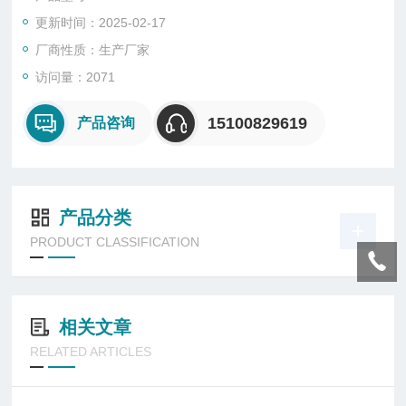
质高多倍。
更新时间：2025-02-17
产品尺寸：φ208*294 上节高度60mm
厂商性质：生产厂家
访问量：2071
自密实混凝土盛料器
15100829619
产品咨询
本方法适用于测试新拌自密实混凝土抗离析性能。自密实混凝土
抗离析性试筒
产品分类
PRODUCT CLASSIFICATION
相关文章
RELATED ARTICLES