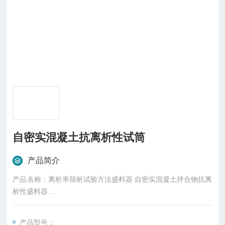
自密实混凝土抗离析性试筒
产品简介
产品名称：离析率筛析试验方法盛料器 自密实混凝土拌合物抗离
析性盛料器
产品材质：1mm you质不锈钢/铝制，经久耐用，使用寿命比铁
产品型号：