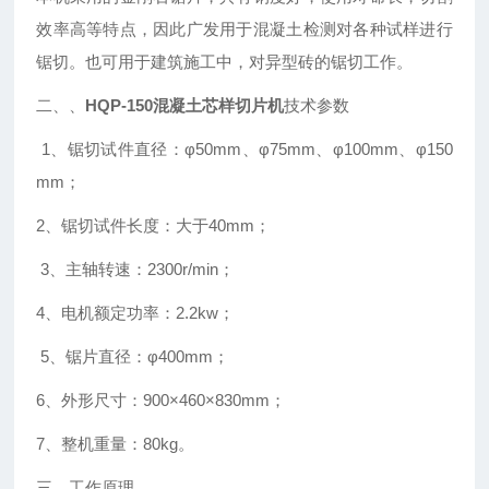
效率高等特点，因此广发用于混凝土检测对各种试样进行
锯切。也可用于建筑施工中，对异型砖的锯切工作。
二、、
HQP-150
混凝土芯样切片机
技术参数
1、锯切试件直径：φ50mm、φ75mm、φ100mm、φ150
mm；
2、锯切试件长度：大于40mm；
3、主轴转速：2300r/min；
4、电机额定功率：2.2kw；
5、锯片直径：φ400mm；
6、外形尺寸：900×460×830mm；
7、整机重量：80kg。
三、工作原理