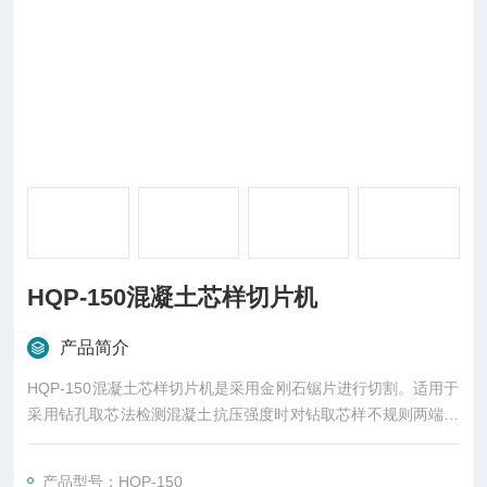
HQP-150混凝土芯样切片机
产品简介
HQP-150混凝土芯样切片机是采用金刚石锯片进行切割。适用于
采用钻孔取芯法检测混凝土抗压强度时对钻取芯样不规则两端面
进行锯片，以达到使芯样具有较规则两端面，及要求的长度。本
机备有夹具能保证试件固定牢靠，锯切端面平衡，不会发生周边
产品型号：HQP-150