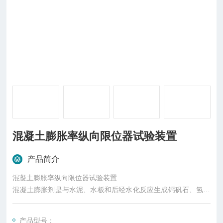
混凝土膨胀率纵向限位器试验装置
产品简介
混凝土膨胀率纵向限位器试验装置
混凝土膨胀剂是与水泥、水板和后经水化反应生成钙矾石、氢氧
化钙或钙矾石和氢氧化钙，使混凝土产生体积膨胀的外加剂。该
试验装置符合混凝土膨胀剂的B法测量仪试验，具有体积轻，结
产品型号：