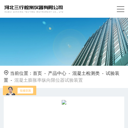
当前位置：
首页
-
产品中心
-
混凝土检测类
-
试验装
置
-
混凝土膨胀率纵向限位器试验装置