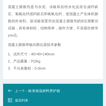
混凝土膨胀剂是与水泥、水板和后经水化反应生成钙矾
石、氢氧化钙或钙矾石和氢氧化钙，使混凝土产生体积膨
胀的外加剂。该试验装置符合混凝土膨胀剂的B法测量仪
试验，具有体积轻，结构简单，操作方便，不容易生锈等
you点。
混凝土膨胀率纵向限位器
技术参数
1、试件尺寸：40×40×140mm
2、产品重量：约2kg
3、千分表量程：0-3mm
标准保温材料养护箱
上一个：
返回列表