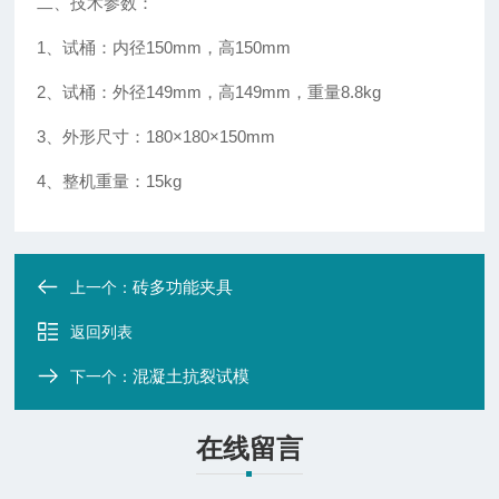
二、技术参数：
1
、试桶：内径
150mm
，高
150mm
2
、试桶：外径
149mm
，高
149mm
，重量
8.8kg
3
、外形尺寸：
180×180×150mm
4
、整机重量：
15kg
砖多功能夹具
上一个：
返回列表
混凝土抗裂试模
下一个：
在线留言