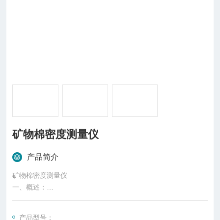
矿物棉密度测量仪
产品简介
矿物棉密度测量仪
一、概述：
依据GB/T5480-2008矿物棉及其制品试验方法，渣球含量之标准
设计制作，具有体积小，外形美观实用等特点
产品型号：