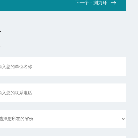
下一个：
测力环
言