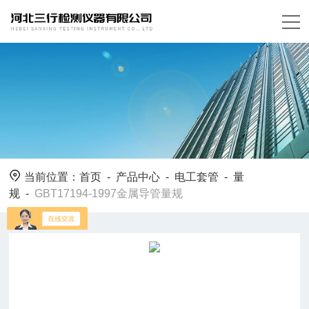
当前位置：
首页
-
产品中心
-
电工套管
-
量
规
-
GBT17194-1997金属导管量规