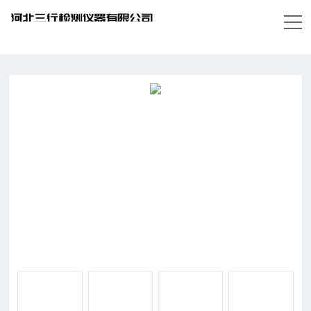
当前位置：
首页
-
产品中心
-
混凝土检测类
-
养护
箱
-
JKS混凝土碱骨料养护箱