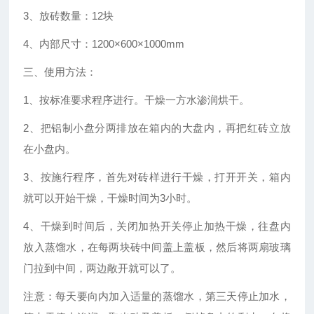
3
、放砖数量：
12
块
4
、内部尺寸：
1200×600×1000mm
三、使用方法：
1
、按标准要求程序进行。干燥一方水渗润烘干。
2
、把铝制小盘分两排放在箱内的大盘内，再把红砖立放
在小盘内。
3
、按施行程序，首先对砖样进行干燥，打开开关，箱内
就可以开始干燥，干燥时间为
3
小时。
4
、干燥到时间后，关闭加热开关停止加热干燥，往盘内
放入蒸馏水，在每两块砖中间盖上盖板，然后将两扇玻璃
门拉到中间，两边敞开就可以了。
注意：每天要向内加入适量的蒸馏水，第三天停止加水，