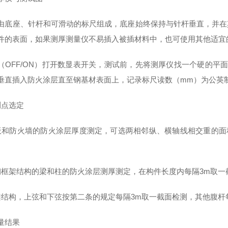
由底座、针杆和可滑动的标尺组成，底座始终保持与针杆垂直，并在
件的表面，如果测厚测量仪不易插入被插材料中，也可使用其他适宜
（OFF/ON）打开数显表开关，测试前，先将测厚仪找一个硬的平
垂直插入防火涂层直至钢基材表面上，记录标尺读数（mm）为公英
测点选定
板和防火墙的防火涂层厚度测定，可选两相邻纵、横轴线相交重的面
钢框架结构的梁和柱的防火涂层测厚测定，在构件长度内每隔3m取一
架结构，上弦和下弦按第二条的规定每隔3m取一截面检测，其他腹杆
量结果