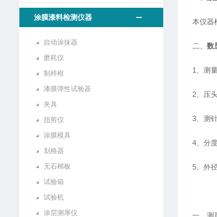
涂膜漆料检测仪器
本仪器
自动涂抹器
二、
数
磨耗仪
1、测量
制样框
漆膜弹性试验器
2、压
夹具
3、测
扭剪仪
涂膜模具
4、分
划格器
无石棉板
5、外径
试验箱
试验机
涂层测厚仪
一、测