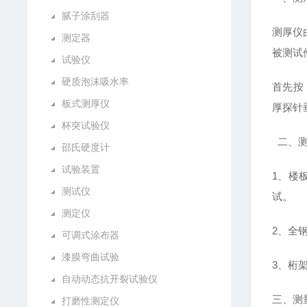
腻子涂刮器
测厚仪
测定器
被测试
试验仪
硬质泡沫吸水率
首先按
板式测厚仪
厚探针
杯突试验仪
二、
邵氏硬度计
试验装置
1、楼
测试仪
试。
测定仪
2、全
可调式涂布器
漆膜弯曲试验
3、桁
自动动态抗开裂试验仪
三、测
打磨性测定仪