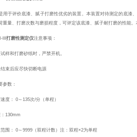
是用于评价底漆、腻子打磨性优劣的装置。本装置对待测定的底漆、
荷重量、打磨次数与磨损程度，可评定该底漆、腻子耐打磨的性能。
III
打磨性测定仪
注意事项：
装试样和打磨砂纸时，严禁开机。
验结束后应尽快切断电源
要参数：
速度： 0～135次/分（单程）
：130mm
数范围： 0～9999（双程计数）注：双程×2为单程