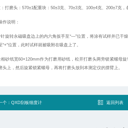
：打磨头：570±1配重块：50±3克、70±3克、100±4克、200±7克，
操作说明：
时针旋转永磁吸盘边上的内六角扳手至“—”位置，将涂有试样并已干燥
至“+”位置，此时试样就被吸附在吸盘上了。
金相砂纸宽60×120mm作为打磨用砂纸，松开打磨头两旁锁紧螺
磨头上，然后旋紧锁紧螺母，再将打磨头放到本测定仪的摆臂上。
一个：
QXD刮板细度计
返回列表