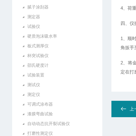
腻子涂刮器
4、荷重
测定器
四、仪
试验仪
硬质泡沫吸水率
1、顺
板式测厚仪
角扳手
杯突试验仪
2、将
邵氏硬度计
定在打
试验装置
测试仪
测定仪
可调式涂布器
上
漆膜弯曲试验
自动动态抗开裂试验仪
打磨性测定仪