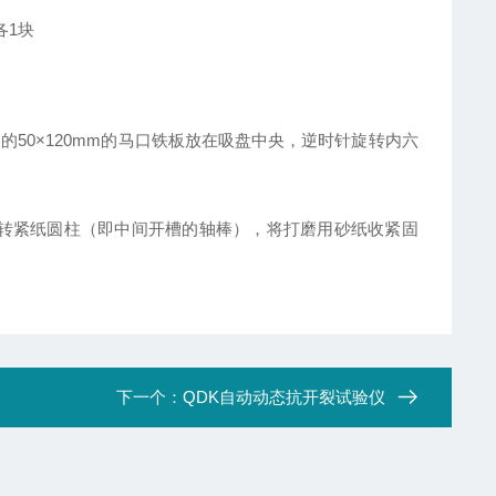
各1块
的50×120mm的马口铁板放在吸盘中央，逆时针旋转内六
母旋转紧纸圆柱（即中间开槽的轴棒），将打磨用砂纸收紧固
下一个：
QDK自动动态抗开裂试验仪