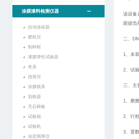
涂膜漆料检测仪器
该设备
跟据负
自动涂抹器
磨耗仪
二、DM-
制样框
1、未
漆膜弹性试验器
夹具
2、试
扭剪仪
三、主
涂膜模具
划格器
1、磨擦
无石棉板
2、行程
试验箱
试验机
3、置
涂层测厚仪