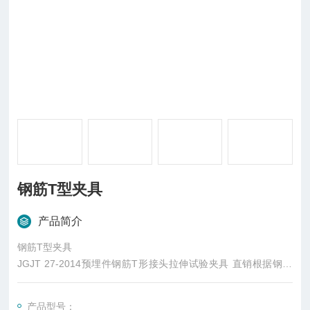
钢筋T型夹具
产品简介
钢筋T型夹具
JGJT 27-2014预埋件钢筋T形接头拉伸试验夹具 直销根据钢筋
的级别和直径，应选用适配的拉力试验机或万能试验机。试验机
应符合现行国家标准《金属拉伸试验方法》GB288和JGJT27-20
产品型号：