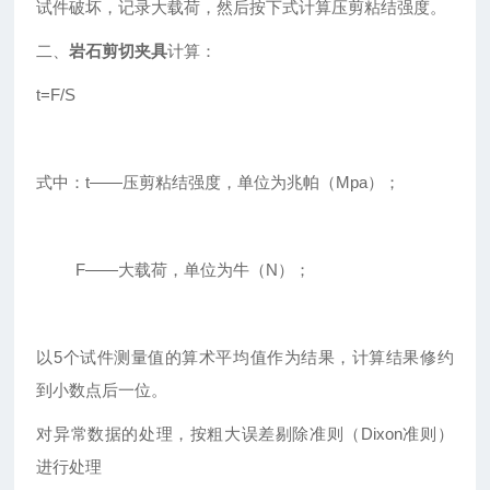
试件破坏，记录大载荷，然后按下式计算压剪粘结强度。
二、
岩石剪切夹具
计算：
t=F/S
式中：t——压剪粘结强度，单位为兆帕（Mpa）；
F——大载荷，单位为牛（N）；
以5个试件测量值的算术平均值作为结果，计算结果修约
到小数点后一位。
对异常数据的处理，按粗大误差剔除准则（Dixon准则）
进行处理