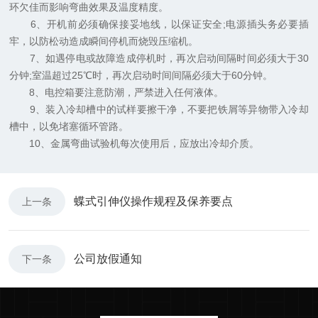
环欠佳而影响弯曲效果及温度精度。
6、开机前必须确保接妥地线，以保证安全;电源插头务必要插
牢，以防松动造成瞬间停机而烧毁压缩机。
7、如遇停电或故障造成停机时，再次启动间隔时间必须大于30
分钟;室温超过25℃时，再次启动时间间隔必须大于60分钟。
8、电控箱要注意防潮，严禁进入任何液体。
9、装入冷却槽中的试样要擦干净，不要把铁屑等异物带入冷却
槽中，以免堵塞循环管路。
10、金属弯曲试验机每次使用后，应放出冷却介质。
蝶式引伸仪操作规程及保养要点
上一条
公司放假通知
下一条