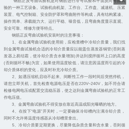
钢筋正反弯曲试验机是对钢筋进行冷弯试验和平面反向弯曲试
验的一种工艺设备。试验机由机架、工作台、工作盘、减速机、压紧
装置、电气控制箱、安全防护罩和弯曲附件等构成，具有结构紧凑、
操作简单、承载能力大、运行平稳、噪音低，且弯曲角度显示直观、
安全可靠、维修方便等特点。
钢筋正反弯曲试验机安装时的注意事项：
1、在金属弯曲试验机使用前，应检查槽中冷却介质量，我们找
到金属弯曲试验机合适的冷却介质量应以能盖住蒸发器铜管(否则蒸
发器上易结霜，使冷却介质含水量增加)并达到搅拌循环上口的高度
(否则循环不畅)为宜，如果使用温度较低，请注意因温度而引起的冷
却介质体积的变化，应及时补充冷却介质。
2、如遇压缩机启动不起来、间断性工作一段时间后突然停机，
请您立即关机，首先检查电源电压是否在220V~240V，如不符合请
检修电网电压或配置交流稳压器，使之达到金属弯曲试验机的正常工
作电压值。
3、金属弯曲试验机不得安放在靠近高温或阳光曝晒的地方。
4、在按下“电源”开关时，一定要确保冷却槽内注满冷却介质，
同时不允许将温度传感器从冷却槽里拿出。
5、冷却介质要定期更换，尽量降低杂质含量和含水量，否则循