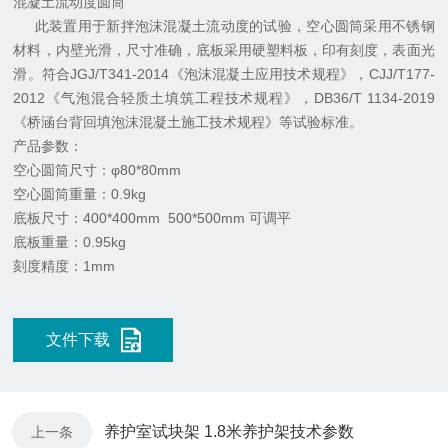
混凝土流动度圆筒
此装置用于新拌泡沫混凝土流动度的试验，空心圆筒采用不锈钢
材料，内壁光滑，尺寸准确，底板采用硬塑料板，印有刻度，表面光
滑。符合JGJ/T341-2014《泡沫混凝土应用技术规程》，CJJ/T177-
2012《气泡混合轻质土填筑工程技术规程》，DB36/T 1134-2019
《桥涵台背回填泡沫混凝土施工技术规程》等试验标准。
产品参数：
空心圆筒尺寸：φ80*80mm
空心圆筒重量：0.9kg
底板尺寸：400*400mm 500*500mm 可调平
底板重量：0.95kg
刻度精度：1mm
文件下载
养护室试块架 1.8米养护架技术参数
上一条