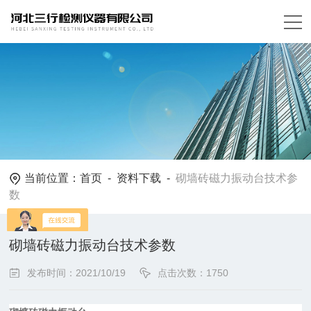
当前位置：
首页
-
资料下载
-
砌墙砖磁力振动台技术参
数
砌墙砖磁力振动台技术参数
发布时间：2021/10/19
点击次数：1750