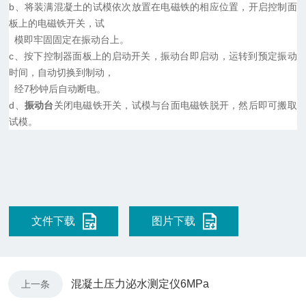
b、将装满混凝土的试模依次放置在电磁铁的相应位置，开启控制面
板上的电磁铁开关，试
模即牢固固定在振动台上。
c、按下控制器面板上的启动开关，振动台即启动，运转到预定振动
时间，自动切换到制动，
经7秒钟后自动断电。
d、
振动台
关闭电磁铁开关，试模与台面电磁铁脱开，然后即可搬取
试模。
文件下载
图片下载
混凝土压力泌水测定仪6MPa
上一条