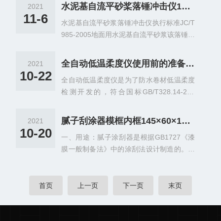
的。具有结构简单、操作方便、测量范围大
试对岩样的制备要求较低，可以是工程勘探
水泥基自流平砂桨落锤冲击仪1000g
2021
等特点。使用方法：先用钢板尺测量被测试
的岩芯试样，也可以是稍加修整的不规则试
11-6
水泥基自流平砂浆落锤冲击仪执行标准JC/T
样的大体厚度，例如：被测试样大约厚56m
样。试样制备不需专门机械加工，与常规测
985-2005地面用水泥基自流平砂浆该落锤冲
m，用钢板尺先将测厚仪的底板和压盘之间
试相比，具有测试速度快，试验周期短，方
击试验机适用于地面用水泥基自流平砂浆抗
的距离测量到50mm，此数值为初始距离，
法简便，成本低廉的特点。...
冲击试验，该试验机符合C/T985-2005地面
然后将测厚仪的移动横梁拧紧，轻轻抬起测
全自动低温柔度仪使用前的准备工作
2021
用水泥基自流平砂桨标准要求。落锤装置由
厚仪的压盘，将被测试样放到底板和压盘之
10-22
全自动低温柔度仪是为了防水卷材低温柔度
装有水平调节旋钮的钢基和一个悬挂着电磁
间，轻轻放下压盘，使其与试样接触，待百
检测开发的，符合国标GB/T328.14-200
铁的竖直钢架，一个导管和1kg±0.015kg金
分表读数稳定后读数，精确到0.1mm。如读
7"建筑防水卷材试验方法中第14部分·沥青
属落锤组成。锤头如图2所示。单位为毫米
数为6....
防水卷材低温柔性》此标准中明确规定低温
技术参数:锤体质量：1000g±5g锤体曲率半
腻子刮涂器模框内框145×60×1mm简介
2021
柔度测试，必须采用机械自动测试，避免人
径：20mm±2mm冲击高度：1000mm高度
10-20
一、用途：腻子涂刮器是根据GB1727《漆
为因素产生影响，是检测机构·防水卷材生产
误差：&p...
膜一般制备法》中的涂刮法设计制造的。腻
企业检测产品质量必须设备。全自动低温柔
子涂刮器适用于在各种底材（马口铁板、钢
度仪采用多项，输入采用数字校正及自校准
板、铝板）上均匀地制备腻子涂膜及厚漆涂
技术，测量及控制稳定，消除了温漂时引起
膜，以备测定漆膜的一般性能。二、技术参
首页
上一页
下一页
末页
的测量误差。仪表采用了多重保护和隔离设
数：1、底座215×125×15mm2、模框内框1
计，抗干扰性能强、可靠性高。准备工作：
45×60×1mm/145×60×0.7mm/145×60×0.5
1、按标准要求准备防水卷材试样。2、将低
mm3、刮刀框内框155×70×2mm4、刮刀宽