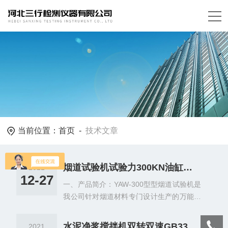
当前位置：
首页
-
技术文章
烟道试验机试验力300KN油缸加载
2021
12-27
一、产品简介：YAW-300型型烟道试验机是
我公司针对烟道材料专门设计生产的万能试
验机，满足国标要求，可完成排烟管道的抗
压强度等性能测试。试验机主机与用辅具外
水泥净浆搅拌机双转双速GB3350.8
2021