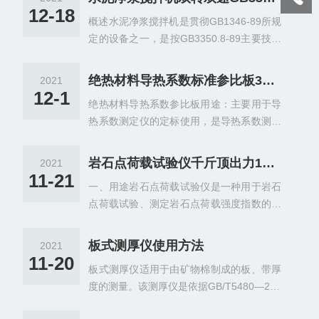
形美观，操作方便，性能稳定可靠。手动阀
12-18
概述水泥净浆搅拌机是贯彻GB1346-89所规
控制油缸升降完成试验。同时该机还可应用
定的设备之一，是按GB3350.8-89主要技术
于建筑建材、航空航天、机械制造、电线电
参数制造的新型双转双速净浆搅拌机。将按
缆、橡胶塑料、纺织、家电等行业的材料检
标准规定的水泥和水混合后搅拌成均匀的试
验分析，是科研院校、大专院校、工矿企
绝热材料导热系数标准参比板300mm×300mm简介
2021
验用净浆，供测定水泥标准稠度、凝结时间
业、技术监督、商检仲裁等部门的理想测试
12-1
绝热材料导热系数参比板用途：主要用于导
及制作安定性试块之用，是水泥厂、建筑施
设备。二、主要功能及特点：1、调速系
热系数测定仪的定标使用，是导热系数测定
工单位、有关院校及科研单位水泥试验室
统：采用电机驱动，性能稳定可靠，调速范
仪在计量认证中配置的标准样品。规格：30
的，*的设备之一。二、水泥净浆搅拌机主要
围可达1～100mm/...
0mm×300mm厚度25-27mm制造商：中国
规格及技术参数搅拌叶转数速度挡自转r/min
岩石点荷载试验仪千斤顶出力100kN（10T）简介
2021
建筑材料工业技术监督研究中心-标准样品研
公转r/min一次自动控制程序时间S低速140
11-21
一、用途岩石点荷载试验仪是一种用于岩石
究所备注：有证书以及防伪标示有效期年
±562±5120±3高速...
点荷载试验、测定岩石点荷载强度指数的测
份：5年有效期至2026年导热系数标准板新
试仪器。根据岩石点荷载强度指数，可以计
日期绝热材料导热系数标准参比板试验参比
算确定岩石的单轴抗压强度，判定岩石的各
板规格：300mm×300mm厚度25-27mm规
板式测厚仪使用方法
2021
向异性（即不同点载荷强度中醉大与醉小值
格：200mm×200mm厚度25-27mm规格：5
11-20
板式测厚仪适用于由矿物棉制成的板、带厚
之比），确定风化带，预估凿岩速度，对岩
00mm×500mm厚度25-27mm规格：600m
度的测量。该测厚仪是依据GB/T5480—200
石进行分级等等。岩石点荷载试验仪是一种
m×6...
8《矿物棉及其制品试验方法》设计制造
适合于施工现场使用的测试仪器。点荷载测