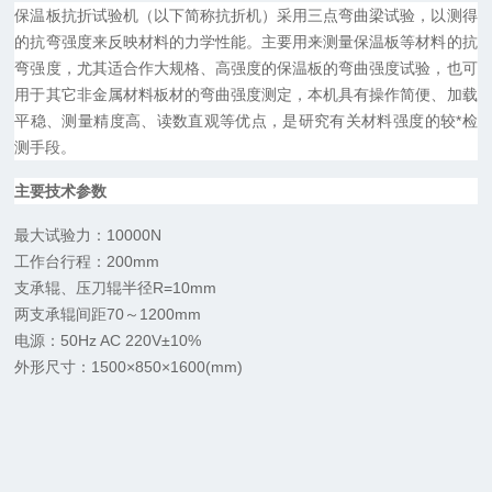
保温板
抗折试验机（以下简称抗折机）采用三点弯曲梁试验，以测得
的抗弯强度来反映材料的力学性能。主要用来测量
保温板
等材料的抗
弯强度，尤其适合作大规格、高强度的
保温板
的弯曲强度试验，也可
用于
其它
非金属材料板材的弯曲强度测定，本机具有操作简便、加载
平稳、测量精度高、读数直观等优点，是研究有关材料强度的较*检
测手段。
主要技术参数
最大试验力：
10
000N
工作台行程：
200
mm
支承辊、压刀辊半径
R=1
0
mm
两支承辊间距
70
～
120
0mm
电源：
50Hz AC 220V
±
10%
外形尺寸：
1500×850×1600
(mm)