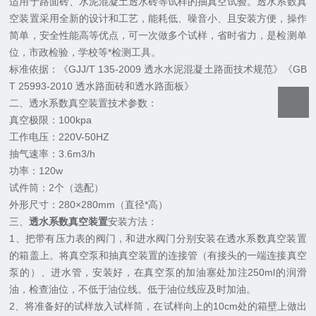
适用于路面砖、水泥混凝土透水砖等试样的抽真空试验。透水系数真
空装置采用全新的设计和工艺，能耗低、噪音小、且安装方便，操作
简单，安全性能高等优点，可一次做多个试样，省时省力，是检测单
位，市政检验，学校等*
检测工具。
标准依据：《GJJ/T 135-2009 透水水泥混凝土路面技术规范》《GB
T 25993-2010 透水路面砖和透水路面板》
二、透水系数真空装置技术参数：
真空极限：100kpa
工作电压：220V-50HZ
抽气速率：3.6m3/h
功率：120w
试件筒：2个（选配）
外形尺寸：280×280
mm
（直径*高）
三、
透水系数真空装置
安装方法：
1、
把带有压力表的阀门，和进水阀门分别安装在
透水系数真空装置
的箱盖上。
将真空泵和抽真空装置的连接管（有接头的
一端
连接真空
泵的）、进水管，安装好，在真空泵的加油塞处加注250ml的润滑
油，检查油位，不低于油位线。低于油位线应及时加油。
2、将准备好的试样放入试样筒，在试样向上的10cm处的
箱
壁上做出