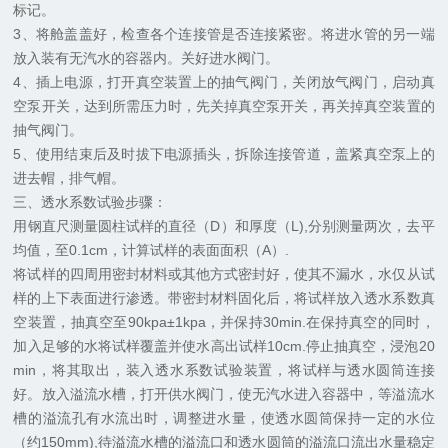
标记。
3、将舱盖盖好，检查各个连接管是否连接紧密。将进水管的另一端
放入装有无汽水的容器内。关好进水阀门。
4、插上电源，打开真空装置上的抽气阀门，关闭放气阀门，启动真
空泵开关，达到所需压力时，先关掉真空泵开关，再关掉真空装置的
抽气阀门。
5、使用结束后及时拔下电源插头，拆除连接管道，盖紧真空泵上的
进去帽，排气帽。
三、透水系数试验步骤：
用钢直尺测量圆柱试样的直径（D）和厚度（L),分别测量两次，去平
均值，至0.1cm，计算试样的表面面积（A）.
将试样的四周用密封材料或其他方式密封好，使其不漏水，水仅从试
样的上下表面进行渗透。带密封材料固化后，将试样放入透水系数真
空装置，抽真空至90kpa±1kpa，并保持30min.在保持真空的同时，
加入足够的水将试样覆盖并使水高出试样10cm.停止抽真空，浸泡20
min，将其取出，装入透水系数试验装置，将试样与透水圆筒连接
好。放入溢流水槽，打开供水阀门，使无汽水进入容器中，等溢流水
槽的溢流孔有水流出时，调整进水量，使透水圆筒保持一定的水位
（约150mm),待溢流水槽的溢流口和透水圆筒的溢流口流出水量稳定