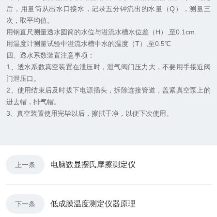
后，用量筒从出水口接水，记录五分钟流出的水量（Q），测量三
次，取平均值。
用钢直尺测量透水圆筒的水位与溢流水槽水位差（H）,至0.1cm.
用温度计测量试验中溢流水槽中水的温度（T）,至0.5℃
四、
透水系数装置
注意事项：
1、
透水系数真空装置
在泄压时，泄气阀门压力大，不要用手接近阀
门泄压口。
2、使用结束后及时拔下电源插头，拆除连接管道，盖紧真空泵上的
进去帽，排气帽。
3、真空装置使用完毕以后，擦拭干净，以便下次使用。
电脑数显摆氏摩擦测定仪
上一条
低成膜温度测定仪器原理
下一条